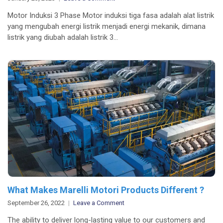
Pengertian
Motor Induksi 3 Phase Motor induksi tiga fasa adalah alat listrik
Motor
yang mengubah energi listrik menjadi energi mekanik, dimana
Listrik
listrik yang diubah adalah listrik 3…
3
Phase
&
Terdiri
dari
Komponen-
komponen
What Makes Marelli Motori Products Different ?
on
September 26, 2022
Leave a Comment
What
The ability to deliver long-lasting value to our customers and