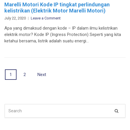
Marelli Motori Kode IP tingkat perlindungan
kelistrikan (Elektrik Motor Marelli Motori)
on
July 22, 2020
Leave a Comment
Marelli
Apa yang dimaksud dengan kode – IP dalam ilmu kelistrikan
Motori
elektrik motor? Kode IP (Ingress Protection) Seperti yang kita
Kode
ketahui bersama, listrik adalah suatu energi…
IP
tingkat
perlindungan
kelistrikan
(Elektrik
Posts
Motor
1
2
Next
Marelli
navigation
Motori)
SEARCH
Sear
FOR: