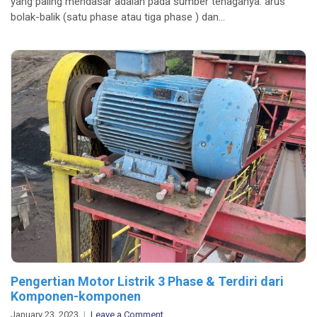
yang paling mendasar adalah pada sumber tenaganya: arus
antara
bolak-balik (satu phase atau tiga phase ) dan…
motor
AC
dan
motor
DC?
Pengertian Motor Listrik 3 Phase & Terdiri dari
Komponen-komponen
on
January 23, 2023
Leave a Comment