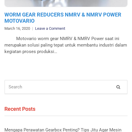
WORM GEAR REDUCERS NMRV & NMRV POWER
MOTOVARIO
on
March 16, 2020
Leave a Comment
WORM
Motovario worm gear NMRV & NMRV Power saat ini
GEAR
merupakan solusi paling tepat untuk membantu industri dalam
REDUCERS
kegiatan proses produksi…
NMRV
&
NMRV
POWER
MOTOVARIO
SEARCH
Sear
FOR:
Recent Posts
Mengapa Perawatan Gearbox Penting? Tips Jitu Agar Mesin