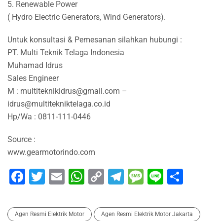
5. Renewable Power
( Hydro Electric Generators, Wind Generators).
Untuk konsultasi & Pemesanan silahkan hubungi :
PT. Multi Teknik Telaga Indonesia
Muhamad Idrus
Sales Engineer
M : multiteknikidrus@gmail.com –
idrus@multitekniktelaga.co.id
Hp/Wa : 0811-111-0446
Source :
www.gearmotorindo.com
Facebook
Twitter
Email
WhatsApp
Copy
Telegram
Message
Line
Shar
Link
Agen Resmi Elektrik Motor
Agen Resmi Elektrik Motor Jakarta