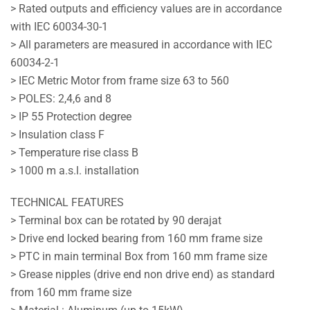
> Rated outputs and efficiency values are in accordance
with IEC 60034-30-1
> All parameters are measured in accordance with IEC
60034-2-1
> IEC Metric Motor from frame size 63 to 560
> POLES: 2,4,6 and 8
> IP 55 Protection degree
> Insulation class F
> Temperature rise class B
> 1000 m a.s.l. installation
TECHNICAL FEATURES
> Terminal box can be rotated by 90 derajat
> Drive end locked bearing from 160 mm frame size
> PTC in main terminal Box from 160 mm frame size
> Grease nipples (drive end non drive end) as standard
from 160 mm frame size