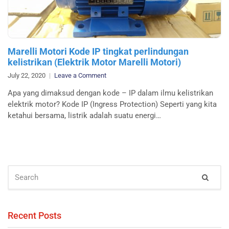
Marelli Motori Kode IP tingkat perlindungan
kelistrikan (Elektrik Motor Marelli Motori)
on
July 22, 2020
Leave a Comment
Marelli
Apa yang dimaksud dengan kode – IP dalam ilmu kelistrikan
Motori
elektrik motor? Kode IP (Ingress Protection) Seperti yang kita
Kode
ketahui bersama, listrik adalah suatu energi…
IP
tingkat
perlindungan
kelistrikan
(Elektrik
SEARCH
Motor
Sear
FOR:
Marelli
Motori)
Recent Posts