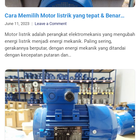
Cara Memilih Motor listrik yang tepat & Benar…
on
June 11, 2023
Leave a Comment
Cara
Motor listrik adalah perangkat elektromekanis yang mengubah
Memilih
energi listrik menjadi energi mekanik. Paling sering,
Motor
gerakannya berputar, dengan energi mekanik yang ditandai
listrik
dengan kecepatan putaran dan…
yang
tepat
&
Benar…