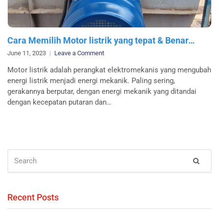
Cara Memilih Motor listrik yang tepat & Benar…
on
June 11, 2023
Leave a Comment
Cara
Motor listrik adalah perangkat elektromekanis yang mengubah
Memilih
energi listrik menjadi energi mekanik. Paling sering,
Motor
gerakannya berputar, dengan energi mekanik yang ditandai
listrik
dengan kecepatan putaran dan…
yang
tepat
&
Benar…
SEARCH
Sear
FOR:
Recent Posts