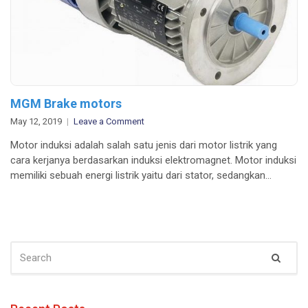
MGM Brake motors
on
May 12, 2019
Leave a Comment
MGM
Motor induksi adalah salah satu jenis dari motor listrik yang
Brake
cara kerjanya berdasarkan induksi elektromagnet. Motor induksi
motors
memiliki sebuah energi listrik yaitu dari stator, sedangkan…
SEARCH
Sear
FOR: