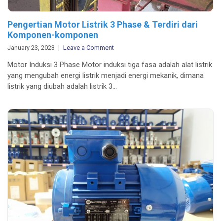
Pengertian Motor Listrik 3 Phase & Terdiri dari
Komponen-komponen
on
January 23, 2023
Leave a Comment
Pengertian
Motor Induksi 3 Phase Motor induksi tiga fasa adalah alat listrik
Motor
yang mengubah energi listrik menjadi energi mekanik, dimana
Listrik
listrik yang diubah adalah listrik 3…
3
Phase
&
Terdiri
dari
Komponen-
komponen