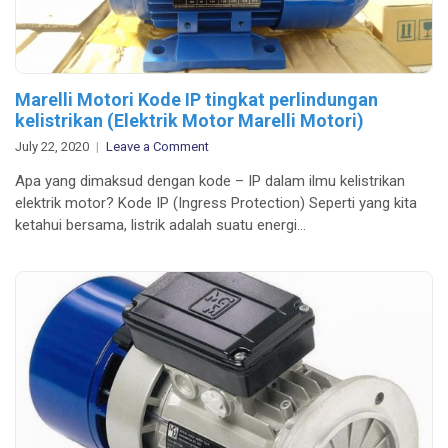
Marelli Motori Kode IP tingkat perlindungan
kelistrikan (Elektrik Motor Marelli Motori)
on
July 22, 2020
Leave a Comment
Marelli
Apa yang dimaksud dengan kode – IP dalam ilmu kelistrikan
Motori
elektrik motor? Kode IP (Ingress Protection) Seperti yang kita
Kode
ketahui bersama, listrik adalah suatu energi…
IP
tingkat
perlindungan
kelistrikan
(Elektrik
Motor
Marelli
Motori)