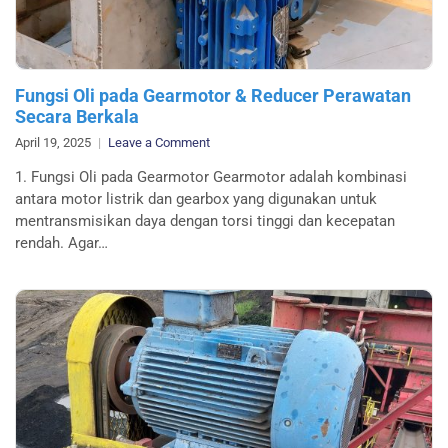
Fungsi Oli pada Gearmotor & Reducer Perawatan
Secara Berkala
on
April 19, 2025
Leave a Comment
Fungsi
1. Fungsi Oli pada Gearmotor Gearmotor adalah kombinasi
Oli
antara motor listrik dan gearbox yang digunakan untuk
pada
mentransmisikan daya dengan torsi tinggi dan kecepatan
Gearmotor
rendah. Agar…
&
Reducer
Perawatan
Secara
Berkala