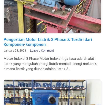
Pengertian Motor Listrik 3 Phase & Terdiri dari
Komponen-komponen
on
January 23, 2023
Leave a Comment
Pengertian
Motor Induksi 3 Phase Motor induksi tiga fasa adalah alat
Motor
listrik yang mengubah energi listrik menjadi energi mekanik,
Listrik
dimana listrik yang diubah adalah listrik 3…
3
Phase
&
Terdiri
dari
Komponen-
komponen