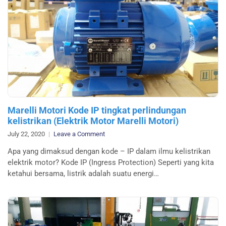
Marelli Motori Kode IP tingkat perlindungan
kelistrikan (Elektrik Motor Marelli Motori)
on
July 22, 2020
Leave a Comment
Marelli
Apa yang dimaksud dengan kode – IP dalam ilmu kelistrikan
Motori
elektrik motor? Kode IP (Ingress Protection) Seperti yang kita
Kode
ketahui bersama, listrik adalah suatu energi…
IP
tingkat
perlindungan
kelistrikan
(Elektrik