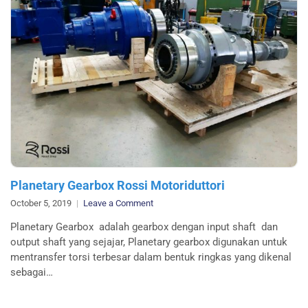
Motor
Marelli
Motori)
Planetary Gearbox Rossi Motoriduttori
on
October 5, 2019
Leave a Comment
Planetary
Planetary Gearbox adalah gearbox dengan input shaft dan
Gearbox
output shaft yang sejajar, Planetary gearbox digunakan untuk
Rossi
mentransfer torsi terbesar dalam bentuk ringkas yang dikenal
Motoriduttori
sebagai…