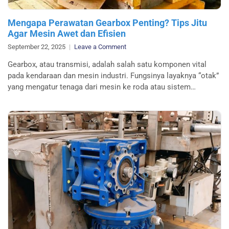
Mengapa Perawatan Gearbox Penting? Tips Jitu
Agar Mesin Awet dan Efisien
on
September 22, 2025
Leave a Comment
Mengapa
Gearbox, atau transmisi, adalah salah satu komponen vital
Perawatan
pada kendaraan dan mesin industri. Fungsinya layaknya “otak”
Gearbox
yang mengatur tenaga dari mesin ke roda atau sistem…
Penting?
Tips
Jitu
Agar
Mesin
Awet
dan
Efisien