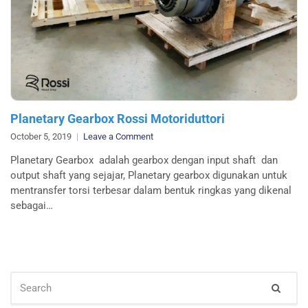
Planetary Gearbox Rossi Motoriduttori
on
October 5, 2019
Leave a Comment
Planetary
Planetary Gearbox adalah gearbox dengan input shaft dan
Gearbox
output shaft yang sejajar, Planetary gearbox digunakan untuk
Rossi
mentransfer torsi terbesar dalam bentuk ringkas yang dikenal
Motoriduttori
sebagai…
SEARCH
Sear
FOR: