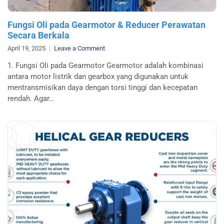
Fungsi Oli pada Gearmotor & Reducer Perawatan
Secara Berkala
on
April 19, 2025
Leave a Comment
Fungsi
1. Fungsi Oli pada Gearmotor Gearmotor adalah kombinasi
Oli
antara motor listrik dan gearbox yang digunakan untuk
pada
mentransmisikan daya dengan torsi tinggi dan kecepatan
Gearmotor
rendah. Agar…
&
Reducer
Perawatan
Secara
Berkala