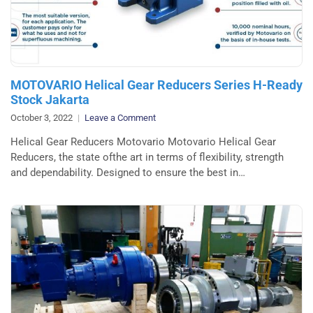
MOTOVARIO Helical Gear Reducers Series H-Ready
Stock Jakarta
on
October 3, 2022
Leave a Comment
MOTOVARIO
Helical Gear Reducers Motovario Motovario Helical Gear
Helical
Reducers, the state ofthe art in terms of flexibility, strength
Gear
and dependability. Designed to ensure the best in…
Reducers
Series
H-
Ready
Stock
Jakarta