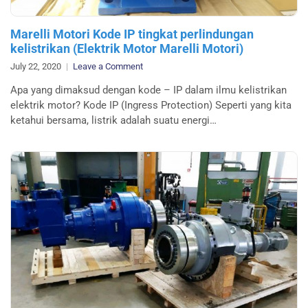
Marelli Motori Kode IP tingkat perlindungan
kelistrikan (Elektrik Motor Marelli Motori)
on
July 22, 2020
Leave a Comment
Marelli
Apa yang dimaksud dengan kode – IP dalam ilmu kelistrikan
Motori
elektrik motor? Kode IP (Ingress Protection) Seperti yang kita
Kode
ketahui bersama, listrik adalah suatu energi…
IP
tingkat
perlindungan
kelistrikan
(Elektrik
Motor
Marelli
Motori)