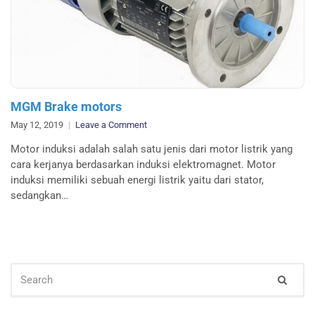
MGM Brake motors
on
May 12, 2019
Leave a Comment
MGM
Motor induksi adalah salah satu jenis dari motor listrik yang
Brake
cara kerjanya berdasarkan induksi elektromagnet. Motor
motors
induksi memiliki sebuah energi listrik yaitu dari stator,
sedangkan…
SEARCH
Sear
FOR: