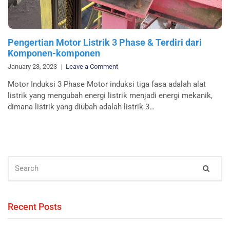
Pengertian Motor Listrik 3 Phase & Terdiri dari
Komponen-komponen
on
January 23, 2023
Leave a Comment
Pengertian
Motor Induksi 3 Phase Motor induksi tiga fasa adalah alat
Motor
listrik yang mengubah energi listrik menjadi energi mekanik,
Listrik
dimana listrik yang diubah adalah listrik 3…
3
Phase
&
Terdiri
dari
SEARCH
Komponen-
Sear
FOR:
komponen
Recent Posts