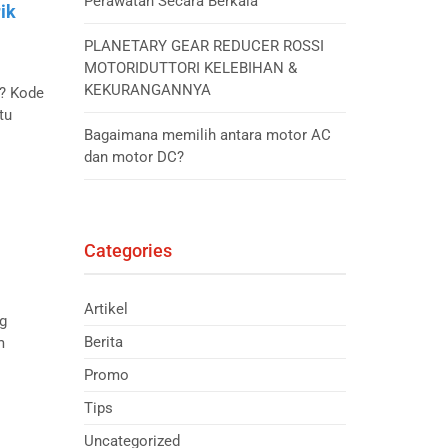
Perawatan Secara Berkala
rik
PLANETARY GEAR REDUCER ROSSI
MOTORIDUTTORI KELEBIHAN &
KEKURANGANNYA
r? Kode
tu
Bagaimana memilih antara motor AC
dan motor DC?
Categories
Artikel
ng
Berita
m
Promo
Tips
Uncategorized