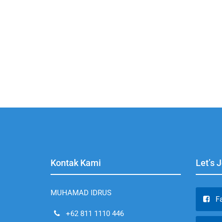
Kontak Kami
Let’s 
MUHAMAD IDRUS
F
+62 811 1110 446