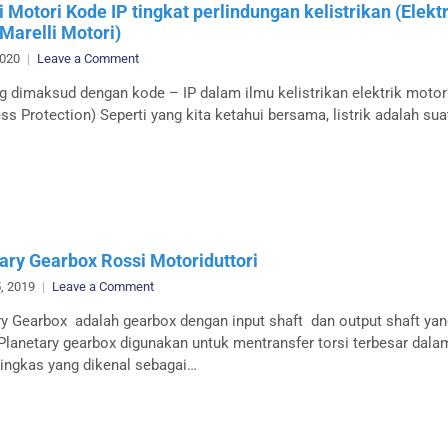
i Motori Kode IP tingkat perlindungan kelistrikan (Elekt
Marelli Motori)
on
2020
Leave a Comment
Marelli
g dimaksud dengan kode – IP dalam ilmu kelistrikan elektrik moto
Motori
ess Protection) Seperti yang kita ketahui bersama, listrik adalah sua
Kode
IP
tingkat
perlindungan
kelistrikan
(Elektrik
Motor
ary Gearbox Rossi Motoriduttori
Marelli
on
, 2019
Leave a Comment
Motori)
Planetary
ry Gearbox adalah gearbox dengan input shaft dan output shaft ya
Gearbox
, Planetary gearbox digunakan untuk mentransfer torsi terbesar dala
Rossi
ringkas yang dikenal sebagai…
Motoriduttori