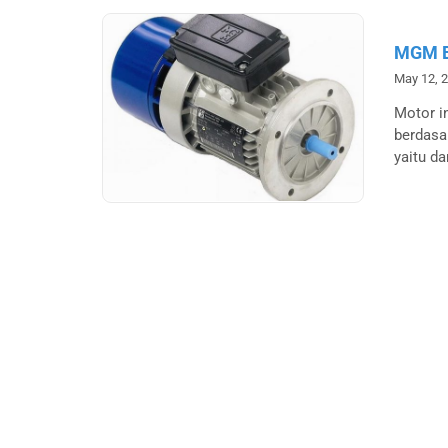
MGM B
May 12, 
Motor in
berdasa
yaitu da