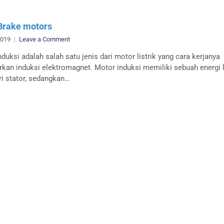
rake motors
on
2019
Leave a Comment
MGM
duksi adalah salah satu jenis dari motor listrik yang cara kerjanya
Brake
rkan induksi elektromagnet. Motor induksi memiliki sebuah energi l
motors
ri stator, sedangkan…