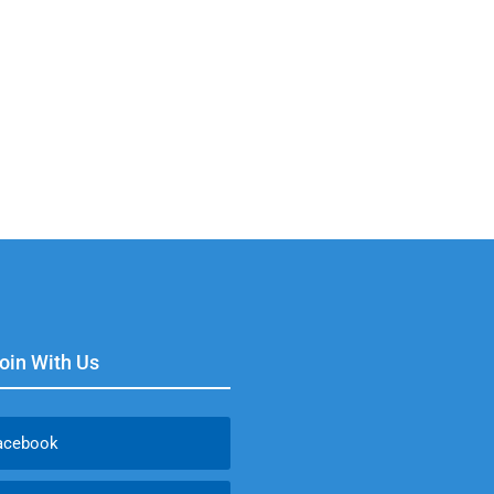
Join With Us
acebook