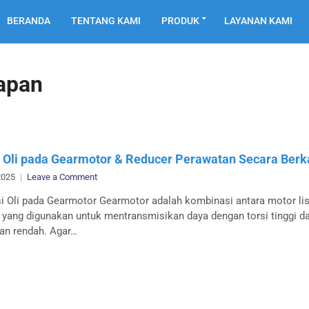
BERANDA
TENTANG KAMI
PRODUK
LAYANAN KAMI
papan
 Oli pada Gearmotor & Reducer Perawatan Secara Berk
on
 2025
Leave a Comment
Fungsi
si Oli pada Gearmotor Gearmotor adalah kombinasi antara motor lis
Oli
 yang digunakan untuk mentransmisikan daya dengan torsi tinggi d
pada
an rendah. Agar…
Gearmotor
&
Reducer
Perawatan
Secara
Berkala