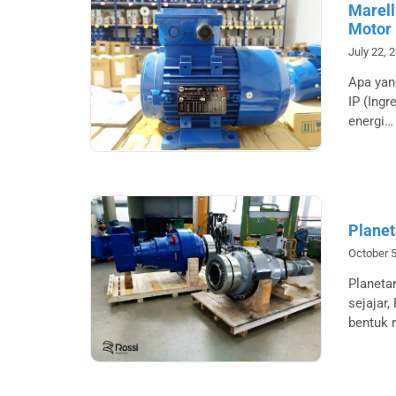
Marell
Motor 
July 22, 
Apa yan
IP (Ingr
energi…
Planet
October 5
Planeta
sejajar
bentuk 