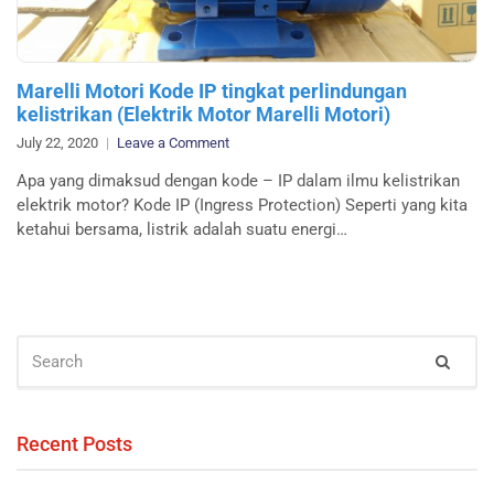
Marelli Motori Kode IP tingkat perlindungan
kelistrikan (Elektrik Motor Marelli Motori)
on
July 22, 2020
Leave a Comment
Marelli
Apa yang dimaksud dengan kode – IP dalam ilmu kelistrikan
Motori
elektrik motor? Kode IP (Ingress Protection) Seperti yang kita
Kode
ketahui bersama, listrik adalah suatu energi…
IP
tingkat
perlindungan
kelistrikan
(Elektrik
SEARCH
Motor
Sear
FOR:
Marelli
Motori)
Recent Posts