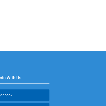
Join With Us
acebook