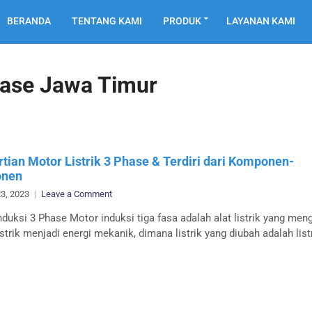
BERANDA
TENTANG KAMI
PRODUK
LAYANAN KAMI
Phase Jawa Timur
tian Motor Listrik 3 Phase & Terdiri dari Komponen-
nen
on
3, 2023
Leave a Comment
Pengertian
nduksi 3 Phase Motor induksi tiga fasa adalah alat listrik yang me
Motor
istrik menjadi energi mekanik, dimana listrik yang diubah adalah list
Listrik
3
Phase
&
Terdiri
dari