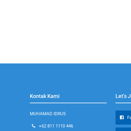
Kontak Kami
Let’s 
MUHAMAD IDRUS
F
+62 811 1110 446