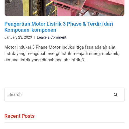
Pengertian Motor Listrik 3 Phase & Terdiri dari
Komponen-komponen
on
January 23, 2023
Leave a Comment
Pengertian
Motor Induksi 3 Phase Motor induksi tiga fasa adalah alat
Motor
listrik yang mengubah energi listrik menjadi energi mekanik,
Listrik
dimana listrik yang diubah adalah listrik 3…
3
Phase
&
Terdiri
dari
SEARCH
Komponen-
Sear
FOR:
komponen
Recent Posts