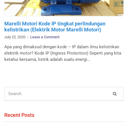
Marelli Motori Kode IP tingkat perlindungan
kelistrikan (Elektrik Motor Marelli Motori)
on
July 22, 2020
Leave a Comment
Marelli
Apa yang dimaksud dengan kode – IP dalam ilmu kelistrikan
Motori
elektrik motor? Kode IP (Ingress Protection) Seperti yang kita
Kode
ketahui bersama, listrik adalah suatu energi…
IP
tingkat
perlindungan
kelistrikan
(Elektrik
SEARCH
Motor
Sear
FOR:
Marelli
Motori)
Recent Posts