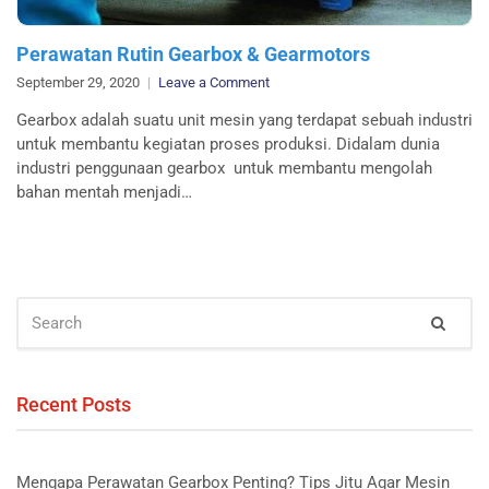
Perawatan Rutin Gearbox & Gearmotors
on
September 29, 2020
Leave a Comment
Perawatan
Gearbox adalah suatu unit mesin yang terdapat sebuah industri
Rutin
untuk membantu kegiatan proses produksi. Didalam dunia
Gearbox
industri penggunaan gearbox untuk membantu mengolah
&
bahan mentah menjadi…
Gearmotors
SEARCH
Sear
FOR:
Recent Posts
Mengapa Perawatan Gearbox Penting? Tips Jitu Agar Mesin