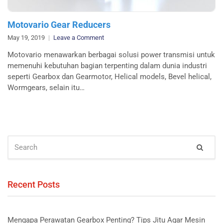
Motovario Gear Reducers
on
May 19, 2019
Leave a Comment
Motovario
Motovario menawarkan berbagai solusi power transmisi untuk
Gear
memenuhi kebutuhan bagian terpenting dalam dunia industri
Reducers
seperti Gearbox dan Gearmotor, Helical models, Bevel helical,
Wormgears, selain itu…
SEARCH
Sear
FOR:
Recent Posts
Mengapa Perawatan Gearbox Penting? Tips Jitu Agar Mesin