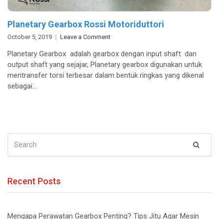
Planetary Gearbox Rossi Motoriduttori
on
October 5, 2019
Leave a Comment
Planetary
Planetary Gearbox adalah gearbox dengan input shaft dan
Gearbox
output shaft yang sejajar, Planetary gearbox digunakan untuk
Rossi
mentransfer torsi terbesar dalam bentuk ringkas yang dikenal
Motoriduttori
sebagai…
SEARCH
Sear
FOR:
Recent Posts
Mengapa Perawatan Gearbox Penting? Tips Jitu Agar Mesin