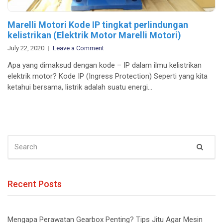
Marelli Motori Kode IP tingkat perlindungan
kelistrikan (Elektrik Motor Marelli Motori)
on
July 22, 2020
Leave a Comment
Marelli
Apa yang dimaksud dengan kode – IP dalam ilmu kelistrikan
Motori
elektrik motor? Kode IP (Ingress Protection) Seperti yang kita
Kode
ketahui bersama, listrik adalah suatu energi…
IP
tingkat
perlindungan
kelistrikan
(Elektrik
SEARCH
Motor
Sear
FOR:
Marelli
Motori)
Recent Posts
Mengapa Perawatan Gearbox Penting? Tips Jitu Agar Mesin