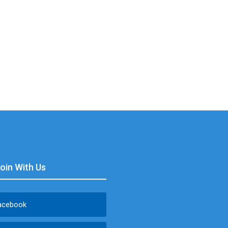
Join With Us
acebook