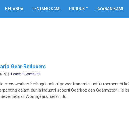
BERANDA
TENTANG KAMI
PRODUK
LAYANAN KAMI
ario Gear Reducers
on
2019
Leave a Comment
Motovario
io menawarkan berbagai solusi power transmisi untuk memenuhi k
Gear
erpenting dalam dunia industri seperti Gearbox dan Gearmotor, Helic
Reducers
Bevel helical, Wormgears, selain itu…