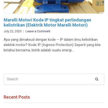
Marelli Motori Kode IP tingkat perlindungan
kelistrikan (Elektrik Motor Marelli Motori)
on
July 22, 2020
Leave a Comment
Marelli
Apa yang dimaksud dengan kode – IP dalam ilmu kelistrikan
Motori
elektrik motor? Kode IP (Ingress Protection) Seperti yang kita
Kode
ketahui bersama, listrik adalah suatu energi…
IP
tingkat
perlindungan
kelistrikan
(Elektrik
SEARCH
Motor
Sear
FOR:
Marelli
Motori)
Recent Posts