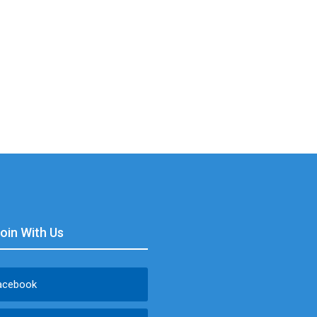
Join With Us
acebook