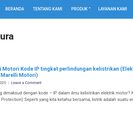
BERANDA
TENTANG KAMI
PRODUK
LAYANAN KAMI
pura
i Motori Kode IP tingkat perlindungan kelistrikan (Elek
Marelli Motori)
on
2020
Leave a Comment
Marelli
g dimaksud dengan kode – IP dalam ilmu kelistrikan elektrik motor? 
Motori
 Protection) Seperti yang kita ketahui bersama, listrik adalah suatu e
Kode
IP
tingkat
perlindungan
kelistrikan
(Elektrik