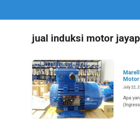
jual induksi motor jaya
Marell
Motor 
July 22, 
Apa yan
(Ingress