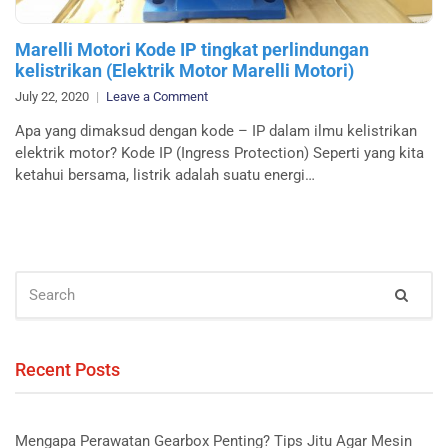
Marelli Motori Kode IP tingkat perlindungan
kelistrikan (Elektrik Motor Marelli Motori)
on
July 22, 2020
Leave a Comment
Marelli
Apa yang dimaksud dengan kode – IP dalam ilmu kelistrikan
Motori
elektrik motor? Kode IP (Ingress Protection) Seperti yang kita
Kode
ketahui bersama, listrik adalah suatu energi…
IP
tingkat
perlindungan
kelistrikan
(Elektrik
SEARCH
Motor
Sear
FOR:
Marelli
Motori)
Recent Posts
Mengapa Perawatan Gearbox Penting? Tips Jitu Agar Mesin