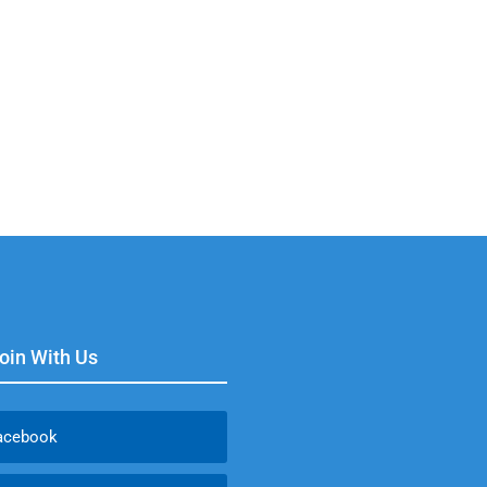
Join With Us
acebook