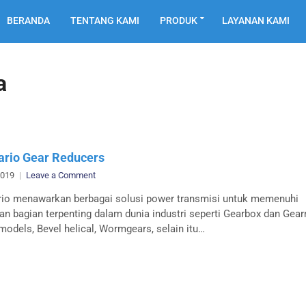
BERANDA
TENTANG KAMI
PRODUK
LAYANAN KAMI
a
rio Gear Reducers
on
2019
Leave a Comment
Motovario
io menawarkan berbagai solusi power transmisi untuk memenuhi
Gear
an bagian terpenting dalam dunia industri seperti Gearbox dan Gear
Reducers
models, Bevel helical, Wormgears, selain itu…