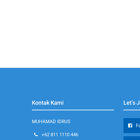
Kontak Kami
Let’s 
MUHAMAD IDRUS
F
+62 811 1110 446