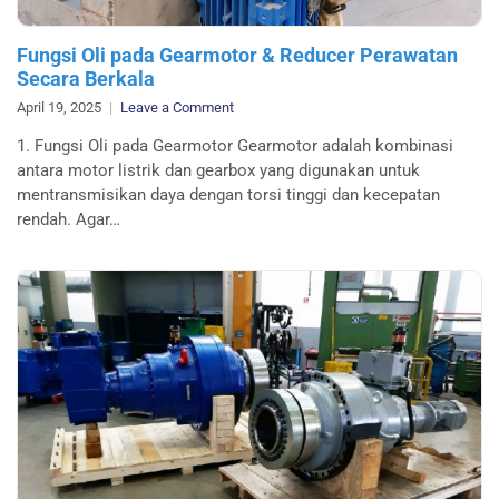
Fungsi Oli pada Gearmotor & Reducer Perawatan
Secara Berkala
on
April 19, 2025
Leave a Comment
Fungsi
1. Fungsi Oli pada Gearmotor Gearmotor adalah kombinasi
Oli
antara motor listrik dan gearbox yang digunakan untuk
pada
mentransmisikan daya dengan torsi tinggi dan kecepatan
Gearmotor
rendah. Agar…
&
Reducer
Perawatan
Secara
Berkala