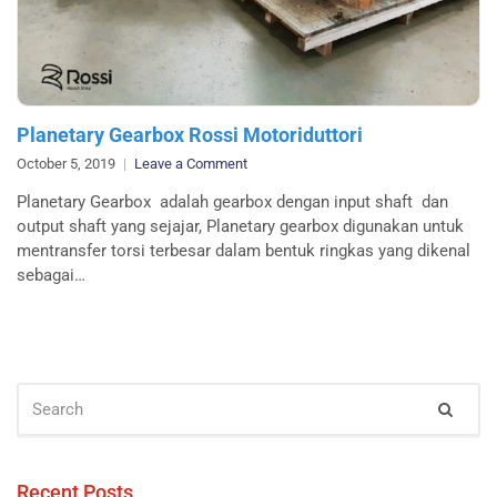
Planetary Gearbox Rossi Motoriduttori
on
October 5, 2019
Leave a Comment
Planetary
Planetary Gearbox adalah gearbox dengan input shaft dan
Gearbox
output shaft yang sejajar, Planetary gearbox digunakan untuk
Rossi
mentransfer torsi terbesar dalam bentuk ringkas yang dikenal
Motoriduttori
sebagai…
SEARCH
Sear
FOR:
Recent Posts