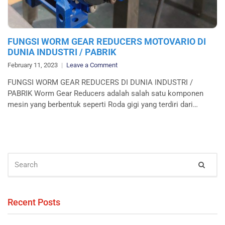
FUNGSI WORM GEAR REDUCERS MOTOVARIO DI
DUNIA INDUSTRI / PABRIK
on
February 11, 2023
Leave a Comment
FUNGSI
FUNGSI WORM GEAR REDUCERS DI DUNIA INDUSTRI /
WORM
PABRIK Worm Gear Reducers adalah salah satu komponen
GEAR
mesin yang berbentuk seperti Roda gigi yang terdiri dari…
REDUCERS
MOTOVARIO
DI
DUNIA
INDUSTRI
SEARCH
/
Sear
FOR:
PABRIK
Recent Posts