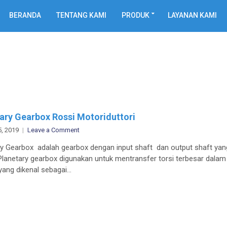
BERANDA
TENTANG KAMI
PRODUK
LAYANAN KAMI
ary Gearbox Rossi Motoriduttori
on
5, 2019
Leave a Comment
Planetary
ry Gearbox adalah gearbox dengan input shaft dan output shaft yan
Gearbox
 Planetary gearbox digunakan untuk mentransfer torsi terbesar dalam
Rossi
yang dikenal sebagai…
Motoriduttori