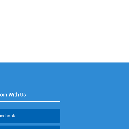
Join With Us
acebook