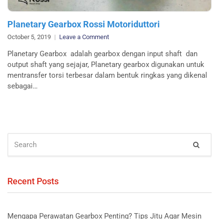
Planetary Gearbox Rossi Motoriduttori
on
October 5, 2019
Leave a Comment
Planetary
Planetary Gearbox adalah gearbox dengan input shaft dan
Gearbox
output shaft yang sejajar, Planetary gearbox digunakan untuk
Rossi
mentransfer torsi terbesar dalam bentuk ringkas yang dikenal
Motoriduttori
sebagai…
SEARCH
Sear
FOR:
Recent Posts
Mengapa Perawatan Gearbox Penting? Tips Jitu Agar Mesin