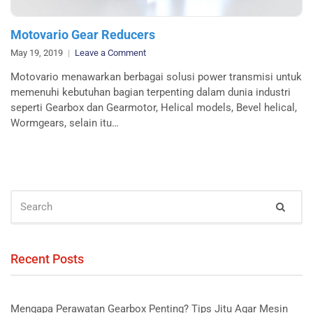
Motovario Gear Reducers
on
May 19, 2019
Leave a Comment
Motovario
Motovario menawarkan berbagai solusi power transmisi untuk
Gear
memenuhi kebutuhan bagian terpenting dalam dunia industri
Reducers
seperti Gearbox dan Gearmotor, Helical models, Bevel helical,
Wormgears, selain itu…
SEARCH
Sear
FOR:
Recent Posts
Mengapa Perawatan Gearbox Penting? Tips Jitu Agar Mesin