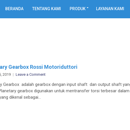
BERANDA
TENTANG KAMI
PRODUK
LAYANAN KAMI
ary Gearbox Rossi Motoriduttori
on
5, 2019
Leave a Comment
Planetary
ry Gearbox adalah gearbox dengan input shaft dan output shaft yan
Gearbox
 Planetary gearbox digunakan untuk mentransfer torsi terbesar dalam
Rossi
yang dikenal sebagai…
Motoriduttori