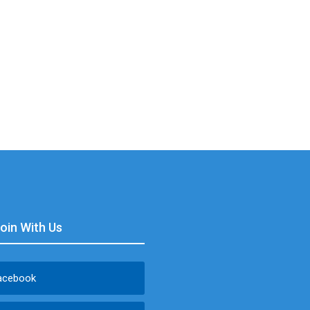
Join With Us
acebook