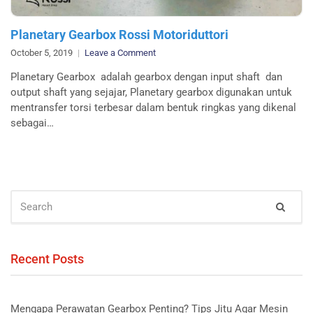
Planetary Gearbox Rossi Motoriduttori
on
October 5, 2019
Leave a Comment
Planetary
Planetary Gearbox adalah gearbox dengan input shaft dan
Gearbox
output shaft yang sejajar, Planetary gearbox digunakan untuk
Rossi
mentransfer torsi terbesar dalam bentuk ringkas yang dikenal
Motoriduttori
sebagai…
SEARCH
Sear
FOR:
Recent Posts
Mengapa Perawatan Gearbox Penting? Tips Jitu Agar Mesin