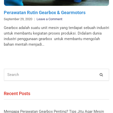
Perawatan Rutin Gearbox & Gearmotors
on
September 29, 2020
Leave a Comment
Perawatan
Gearbox adalah suatu unit mesin yang terdapat sebuah industri
Rutin
untuk membantu kegiatan proses produksi. Didalam dunia
Gearbox
industri penggunaan gearbox untuk membantu mengolah
&
bahan mentah menjadi…
Gearmotors
SEARCH
Sear
FOR:
Recent Posts
Mengapa Perawatan Gearbox Penting? Tips Jitu Agar Mesin