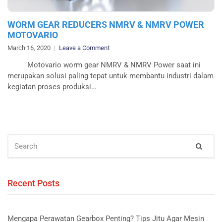
WORM GEAR REDUCERS NMRV & NMRV POWER
MOTOVARIO
on
March 16, 2020
Leave a Comment
WORM
Motovario worm gear NMRV & NMRV Power saat ini
GEAR
merupakan solusi paling tepat untuk membantu industri dalam
REDUCERS
kegiatan proses produksi…
NMRV
&
NMRV
POWER
MOTOVARIO
SEARCH
Sear
FOR:
Recent Posts
Mengapa Perawatan Gearbox Penting? Tips Jitu Agar Mesin