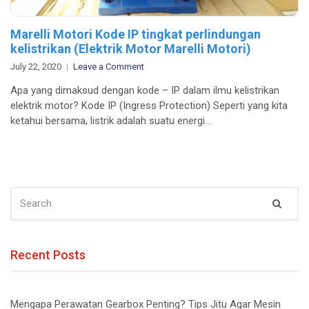
Marelli Motori Kode IP tingkat perlindungan
kelistrikan (Elektrik Motor Marelli Motori)
on
July 22, 2020
Leave a Comment
Marelli
Apa yang dimaksud dengan kode – IP dalam ilmu kelistrikan
Motori
elektrik motor? Kode IP (Ingress Protection) Seperti yang kita
Kode
ketahui bersama, listrik adalah suatu energi…
IP
tingkat
perlindungan
kelistrikan
(Elektrik
SEARCH
Motor
Sear
FOR:
Marelli
Motori)
Recent Posts
Mengapa Perawatan Gearbox Penting? Tips Jitu Agar Mesin