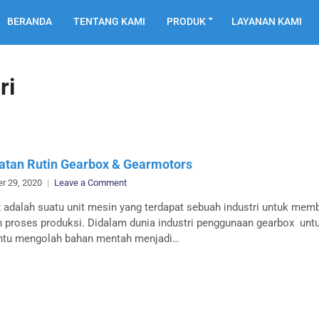
BERANDA
TENTANG KAMI
PRODUK
LAYANAN KAMI
ri
tan Rutin Gearbox & Gearmotors
on
r 29, 2020
Leave a Comment
Perawatan
 adalah suatu unit mesin yang terdapat sebuah industri untuk mem
Rutin
n proses produksi. Didalam dunia industri penggunaan gearbox unt
Gearbox
tu mengolah bahan mentah menjadi…
&
Gearmotors