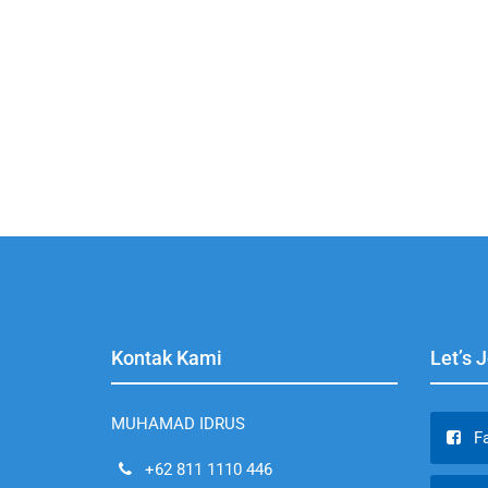
Kontak Kami
Let’s 
MUHAMAD IDRUS
F
+62 811 1110 446