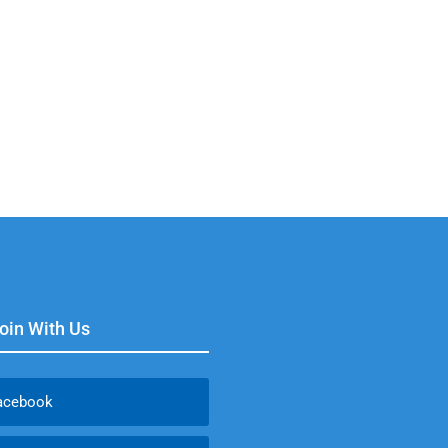
Join With Us
acebook