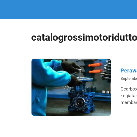
catalogrossimotoridutto
Perawa
Septembe
Gearbox
kegiata
memban