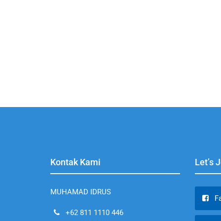
Kontak Kami
Let’s 
MUHAMAD IDRUS
F
+62 811 1110 446