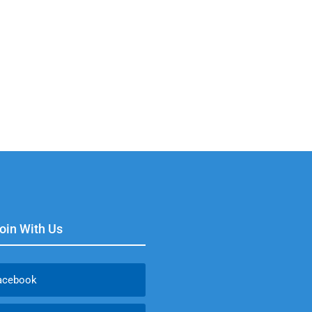
Join With Us
acebook