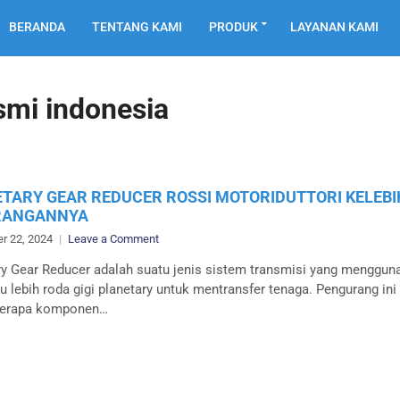
BERANDA
TENTANG KAMI
PRODUK
LAYANAN KAMI
smi indonesia
TARY GEAR REDUCER ROSSI MOTORIDUTTORI KELEBI
RANGANNYA
on
r 22, 2024
Leave a Comment
PLANETARY
ry Gear Reducer adalah suatu jenis sistem transmisi yang menggun
GEAR
u lebih roda gigi planetary untuk mentransfer tenaga. Pengurang ini t
REDUCER
berapa komponen…
ROSSI
MOTORIDUTTORI
KELEBIHAN
&
KEKURANGANNYA