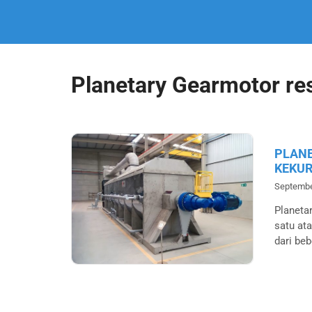
Planetary Gearmotor re
PLANE
KEKU
Septembe
Planeta
satu ata
dari be