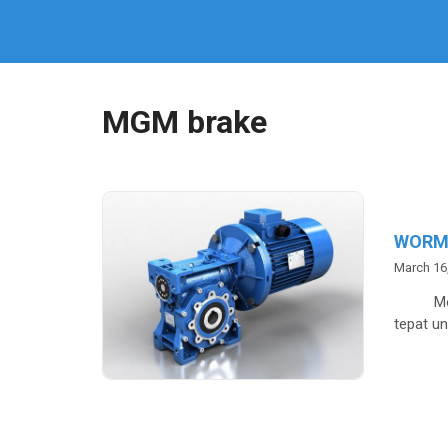
MGM brake
WORM
March 16
Motova
tepat u