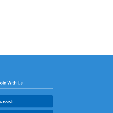
Join With Us
acebook