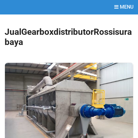
MENU
JualGearboxdistributorRossisura
baya