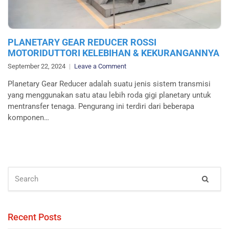
PLANETARY GEAR REDUCER ROSSI
MOTORIDUTTORI KELEBIHAN & KEKURANGANNYA
on
September 22, 2024
Leave a Comment
PLANETARY
Planetary Gear Reducer adalah suatu jenis sistem transmisi
GEAR
yang menggunakan satu atau lebih roda gigi planetary untuk
REDUCER
mentransfer tenaga. Pengurang ini terdiri dari beberapa
ROSSI
komponen…
MOTORIDUTTORI
KELEBIHAN
&
KEKURANGANNYA
SEARCH
Sear
FOR:
Recent Posts