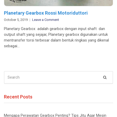
Planetary Gearbox Rossi Motoriduttori
on
October 5, 2019
Leave a Comment
Planetary
Planetary Gearbox adalah gearbox dengan input shaft dan
Gearbox
output shaft yang sejajar, Planetary gearbox digunakan untuk
Rossi
mentransfer torsi terbesar dalam bentuk ringkas yang dikenal
Motoriduttori
sebagai…
SEARCH
Sear
FOR:
Recent Posts
Mengapa Perawatan Gearbox Penting? Tips Jitu Agar Mesin