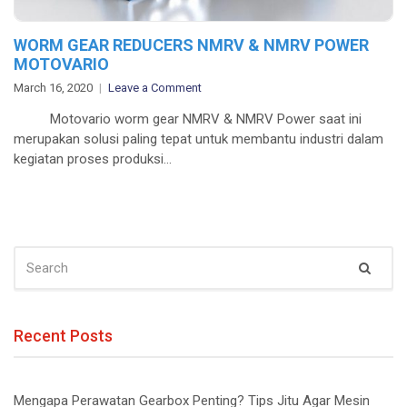
WORM GEAR REDUCERS NMRV & NMRV POWER
MOTOVARIO
on
March 16, 2020
Leave a Comment
WORM
Motovario worm gear NMRV & NMRV Power saat ini
GEAR
merupakan solusi paling tepat untuk membantu industri dalam
REDUCERS
kegiatan proses produksi…
NMRV
&
NMRV
POWER
MOTOVARIO
SEARCH
Sear
FOR:
Recent Posts
Mengapa Perawatan Gearbox Penting? Tips Jitu Agar Mesin