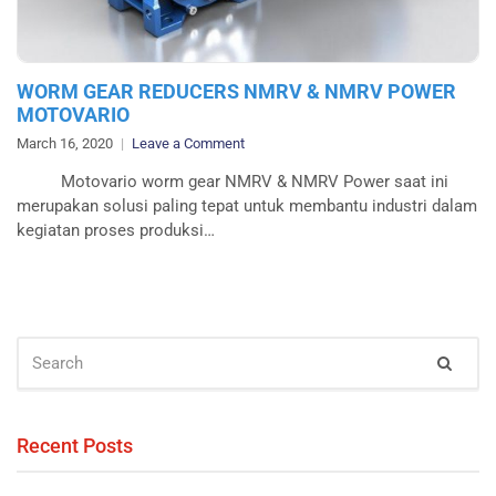
WORM GEAR REDUCERS NMRV & NMRV POWER
MOTOVARIO
on
March 16, 2020
Leave a Comment
WORM
Motovario worm gear NMRV & NMRV Power saat ini
GEAR
merupakan solusi paling tepat untuk membantu industri dalam
REDUCERS
kegiatan proses produksi…
NMRV
&
NMRV
POWER
MOTOVARIO
SEARCH
Sear
FOR:
Recent Posts